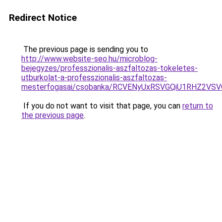
Redirect Notice
The previous page is sending you to
http://www.website-seo.hu/microblog-
bejegyzes/professzionalis-aszfaltozas-tokeletes-
utburkolat-a-professzionalis-aszfaltozas-
mesterfogasai/csobanka/RCVENyUxRSVGQiU1RHZ2V
If you do not want to visit that page, you can
return to
the previous page
.