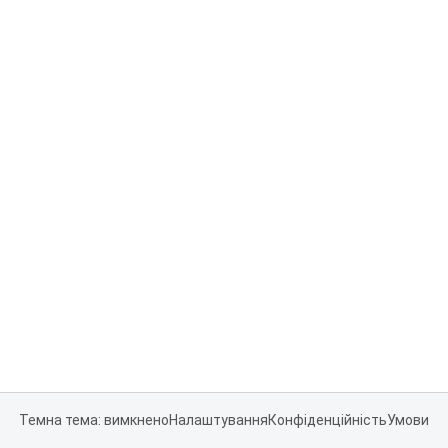
Темна тема: вимкнено
Налаштування
Конфіденційність
Умови